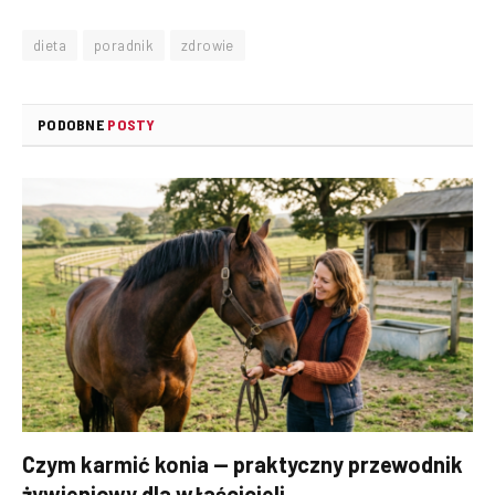
dieta
poradnik
zdrowie
PODOBNE
POSTY
Czym karmić konia — praktyczny przewodnik
żywieniowy dla właścicieli