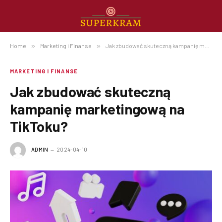
Home
»
Marketing i Finanse
»
Jak zbudować skuteczną kampanię marketingową na TikToku?
MARKETING I FINANSE
Jak zbudować skuteczną
kampanię marketingową na
TikToku?
ADMIN
2024-04-10